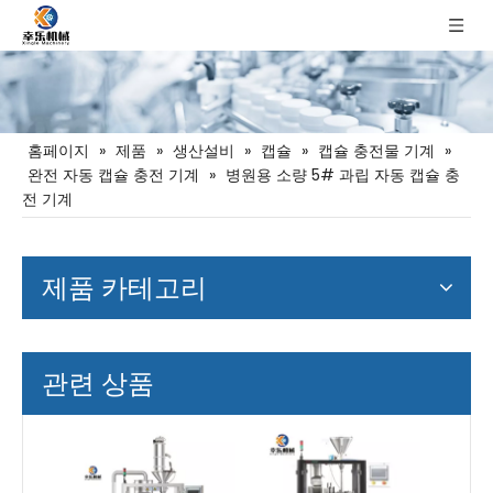
홈페이지
»
제품
»
생산설비
»
캡슐
»
캡슐 충전물 기계
»
완전 자동 캡슐 충전 기계
»
병원용 소량 5# 과립 자동 캡슐 충
전 기계
제품 카테고리
관련 상품