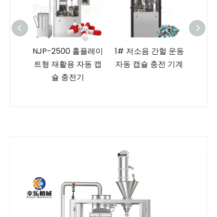
캡슐 고
NJP-2500 홀플레이
1# 저소음 간헐 운동
컴팩
슐 충전
트형 재활용 자동 캡
자동 캡슐 충전 기계
조작 0
슐 충전기
자동