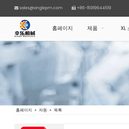
sales@xinglepm.com
+86-15919644519


홈페이지
제품
XL
홈페이지
»
자원
»
목록