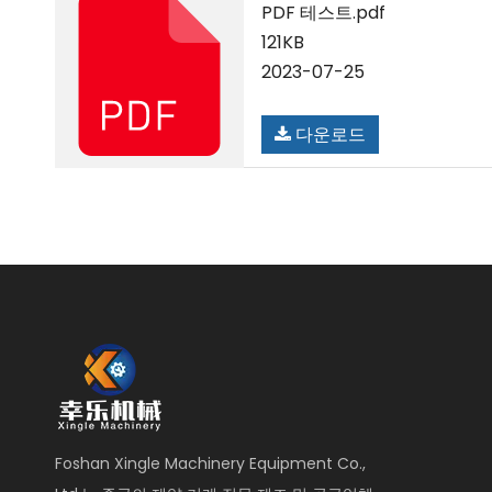
PDF 테스트.pdf
121KB
2023-07-25
다운로드
Foshan Xingle Machinery Equipment Co.,