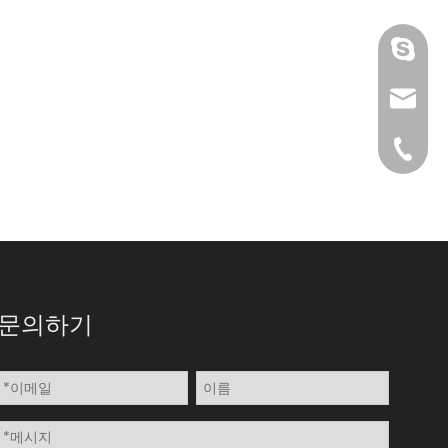
gmpac
sales@
+86-15
문의하기