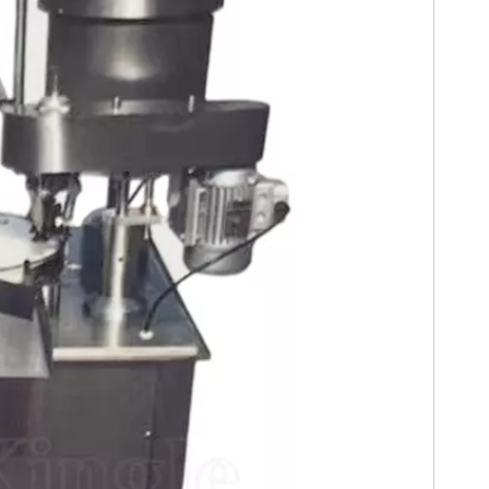
자동 소형 식품 분말 충전
3-in-1 고정밀 화장품 페니실
2
기계
린 바이알 충전 캡핑 기계