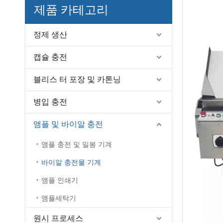
제품 카테고리
정제 생산
캡슐 충전
블리스 터 포장 및 카톤닝
병입 충전
앰플 및 바이알 충전
앰플 충전 및 밀봉 기계
바이알 충전물 기계
앰플 인쇄기
앰플세탁기
원시 프로세스