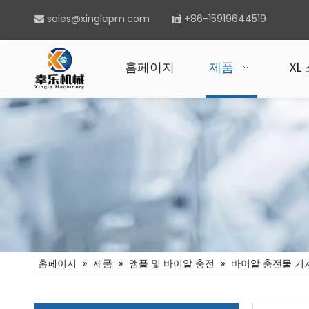
sales@xinglepm.com
+86-15919644519


홈페이지
제품
XL
홈페이지
»
제품
»
앰플 및 바이알 충전
»
바이알 충전물 기