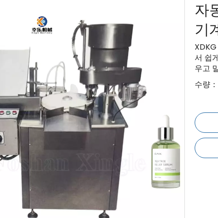
자동
기
XDKG
서 쉽게
우고 
수량：