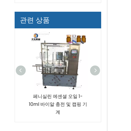
관련 상품
페니실린 에센셜 오일 1-
고속 6헤드 바이알 충전 및
라
0ml 바이알 충전 및 캡핑 기
캡핑 기계
라
계