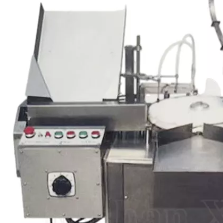
벨링 기계를 갖춘 10ml 플
다기능 고속 단일 헤드 충전
반
스틱 앰플 충전 및 밀봉 기
기계
계