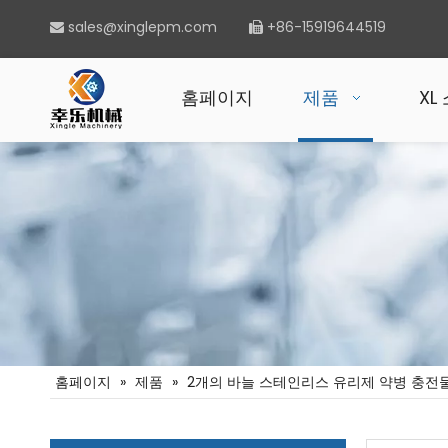
sales@xinglepm.com
+86-15919644519


홈페이지
제품
XL
홈페이지
»
제품
»
2개의 바늘 스테인리스 유리제 약병 충전