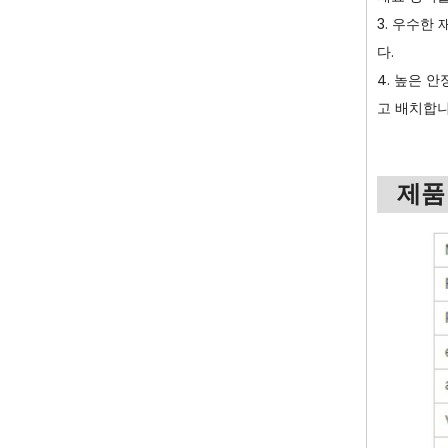
3. 우수한
다.
4. 높은 
고 배치합
제품