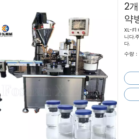
2
약
XL-
니다.
다.
수량：