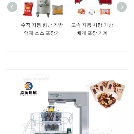
이스트
수직 자동 향낭 가방
고속 자동 사탕 가방
식품 
치 충
액체 소스 포장기
베개 포장 기계
스파
 기계
전 