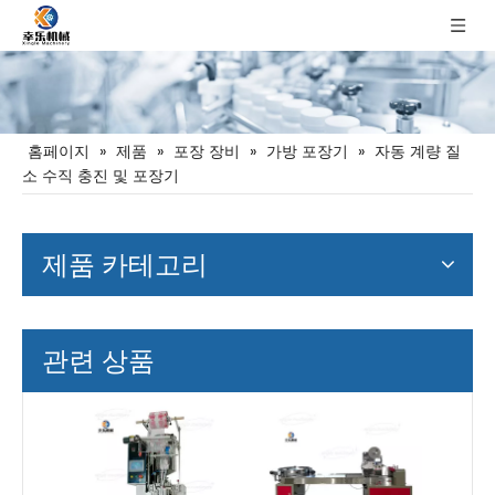
홈페이지
»
제품
»
포장 장비
»
가방 포장기
»
자동 계량 질
소 수직 충진 및 포장기
제품 카테고리
관련 상품