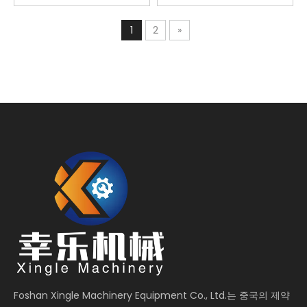
1
2
»
Foshan Xingle Machinery Equipment Co., Ltd.는 중국의 제약