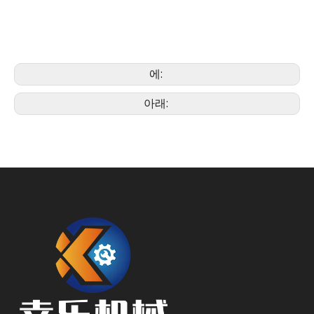
에:
아래: