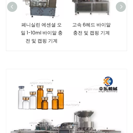
 바이
페니실린 에센셜 오
고속 6헤드 바이알
라벨
및 캡핑
일 1-10ml 바이알 충
충전 및 캡핑 기계
10m
전 및 캡핑 기계
충전