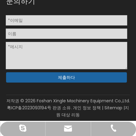
문의하기
제출하다
저작권 ©
2026
Foshan Xingle Machinery Equipment Co.,Ltd.
粤ICP备2023093194号
판권 소유.
개인 정보 정책
|
Sitemap
|지
원 대상
리동
sales@xinglepm.com
+86-15919644519
gmpacky