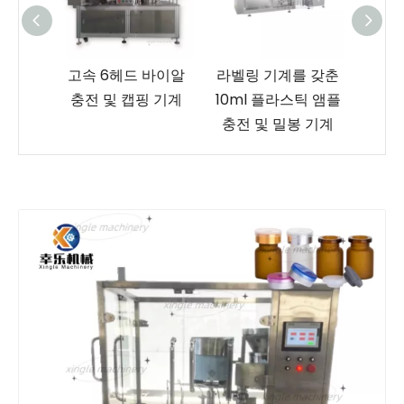
 바이
고속 6헤드 바이알
라벨링 기계를 갖춘
다기능
및 캡핑
충전 및 캡핑 기계
10ml 플라스틱 앰플
드
충전 및 밀봉 기계